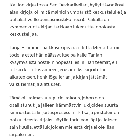
Kallion kirjastossa. Sen Dekkarikellari, hyllyt täynnänsä
alan kirjoja, oli mitä mainioin ympäristö keskustelulle (ja
pullakahveille pensasmustikoineen). Paikalla oli
kymmenkunta kirjan tarkkaan lukenutta innokasta
keskustelijaa.
Tanja Brummer paikkasi kipeänä ollutta Meriä, harmi
todella ettei hän päässyt itse paikalle. Tanjan
kysymyslista nostikin nopeasti esiin illan teemat, eli
pitkän kirjoitusvaiheen, englanniksi kirjoitetun
alkuteoksen, henkilögallerian ja kirjan jättämät
vaikutelmat ja ajatukset.
Tämä oli kolmas lukupiirin kokous, johon olen
osallistunut, ja jälleen hämmästyin lukijoiden suurta
kiinnostusta kirjoitusprosessiin. Pitkä ja pirstaleinen
polku ideasta kirjaksi käytiin tarkkaan läpi ja ilokseni
sain kuulla, että lukijoiden mielestä kirja ei ole liian
sirpaleinen.