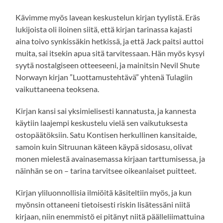
Kävimme myös lavean keskustelun kirjan tyylistä. Eräs
lukijoista oli iloinen siitä, että kirjan tarinassa kajasti
aina toivo synkissäkin hetkissä, ja että Jack paitsi auttoi
muita, sai itsekin apua sitä tarvitessaan. Hän myös kysyi
syytä nostalgiseen otteeseeni, ja mainitsin Nevil Shute
Norwayn kirjan ”Luottamustehtävä” yhtenä Tulagiin
vaikuttaneena teoksena.
Kirjan kansi sai yksimielisesti kannatusta, ja kannesta
käytiin laajempi keskustelu vielä sen vaikutuksesta
ostopäätöksiin. Satu Kontisen herkullinen kansitaide,
samoin kuin Sitruunan käteen käypä sidosasu, olivat
monen mielestä avainasemassa kirjaan tarttumisessa, ja
näinhän se on – tarina tarvitsee oikeanlaiset puitteet.
Kirjan yliluonnollisia ilmiöitä käsiteltiin myös, ja kun
myönsin ottaneeni tietoisesti riskin lisätessäni niitä
kirjaan, niin enemmistö ei pitänyt niitä päälleliimattuina