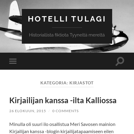
HOTELLI TULAGI
Historiallista fiktiota Tyyneltä mereltä
Toggle
Toggle
search
mobile
field
menu
KATEGORIA:
KIRJASTOT
Kirjailijan kanssa -ilta Kalliossa
26 ELOKUUN, 2015
/
0 COMMENTS
Minulla oli suuri ilo osallistua Meri Savosen mainion
Kirjailijan kanssa -blogin kirjailijatapaamiseen eilen