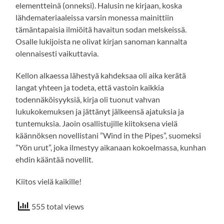
elementteinä (onneksi). Halusin ne kirjaan, koska
lähdemateriaaleissa varsin monessa mainittiin
tämäntapaisia ilmiöitä havaitun sodan melskeissä.
Osalle lukijoista ne olivat kirjan sanoman kannalta
olennaisesti vaikuttavia.
Kellon alkaessa lähestyä kahdeksaa oli aika kerätä
langat yhteen ja todeta, että vastoin kaikkia
todennäköisyyksiä, kirja oli tuonut vahvan
lukukokemuksen ja jättänyt jälkeensä ajatuksia ja
tuntemuksia. Jaoin osallistujille kiitoksena vielä
käännöksen novellistani ”Wind in the Pipes”, suomeksi
”Yön urut”, joka ilmestyy aikanaan kokoelmassa, kunhan
ehdin kääntää novellit.
Kiitos vielä kaikille!
555 total views