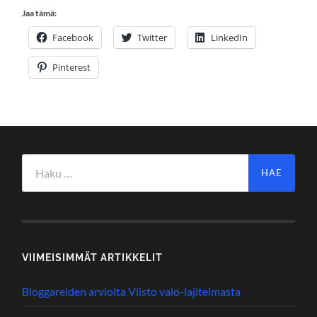
Jaa tämä:
Facebook
Twitter
LinkedIn
Pinterest
Haku:
VIIMEISIMMÄT ARTIKKELIT
Bloggareiden arvioita Viisto valo-lajitelmasta