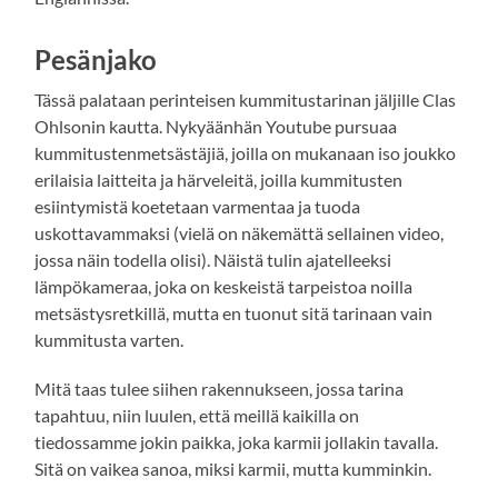
Pesänjako
Tässä palataan perinteisen kummitustarinan jäljille Clas
Ohlsonin kautta. Nykyäänhän Youtube pursuaa
kummitustenmetsästäjiä, joilla on mukanaan iso joukko
erilaisia laitteita ja härveleitä, joilla kummitusten
esiintymistä koetetaan varmentaa ja tuoda
uskottavammaksi (vielä on näkemättä sellainen video,
jossa näin todella olisi). Näistä tulin ajatelleeksi
lämpökameraa, joka on keskeistä tarpeistoa noilla
metsästysretkillä, mutta en tuonut sitä tarinaan vain
kummitusta varten.
Mitä taas tulee siihen rakennukseen, jossa tarina
tapahtuu, niin luulen, että meillä kaikilla on
tiedossamme jokin paikka, joka karmii jollakin tavalla.
Sitä on vaikea sanoa, miksi karmii, mutta kumminkin.