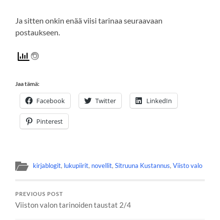
Ja sitten onkin enää viisi tarinaa seuraavaan
postaukseen.
Jaa tämä:
Facebook
Twitter
LinkedIn
Pinterest
kirjablogit
,
lukupiirit
,
novellit
,
Sitruuna Kustannus
,
Viisto valo
PREVIOUS POST
Viiston valon tarinoiden taustat 2/4