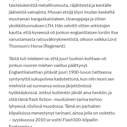
taistelukenttiä metalliromusta, räjähteistä ja kentälle
jääneistä vainajista. Muuan etsijä löysi mudan keskeltä
muutaman kangaskaistaleen, tinanappeja ja sitten
yksikkötunnuksen LTH. Hän selvitti sitten arkistojen
kautta, että kyseessä oli jonkun englantilaisen lordin itse
varustamasta ratsuväkirykmentistä, olkoon vaikka Lord
Thomson’s Horse (Regiment).
Tästä tuli mieleeni se, että juuri tuohon kohtaan oli
jonkun nuoren miehen vaellus päättynyt.
Englantilaisethan pitävät juuri 1900-luvun taitteessa
syntynyttä sukupolvea kadotettuna, kun niin moni sen
miehistä sai surmansa noissa järjettömissä
hyökkäyksissä. Jotkut kuitenkin jäivät aina henkiin, ja
siitä tämä flash fiction -muotoinen tarina kertoo
lyhyessä, tiiviissä muodossa. Tämä on parhaiten
kilpailuissa menestynyt tarinani, ainoa jolla on voitettu
– syyskuussa 2010 se voitti Flash500-kilpailin
Englannissa.