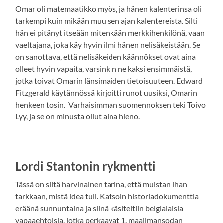
Omar oli matemaatikko myös, ja hänen kalenterinsa oli
tarkempi kuin mikään muu sen ajan kalentereista. Silti
hän ei pitänyt itseään mitenkään merkkihenkilönä, vaan
vaeltajana, joka käy hyvin ilmi hänen nelisäkeistään. Se
on sanottava, että nelisäkeiden käännökset ovat aina
olleet hyvin vapaita, varsinkin ne kaksi ensimmäistä,
jotka toivat Omarin länsimaiden tietoisuuteen. Edward
Fitzgerald käytännössä kirjoitti runot uusiksi, Omarin
henkeen tosin. Varhaisimman suomennoksen teki Toivo
Lyy, ja se on minusta ollut aina hieno.
Lordi Stantonin rykmentti
Tässä on siitä harvinainen tarina, että muistan ihan
tarkkaan, mistä idea tuli. Katsoin historiadokumenttia
eräänä sunnuntaina ja siinä käsiteltiin belgialaisia
vapaaehtoisia, jotka perkaavat 1. maailmansodan