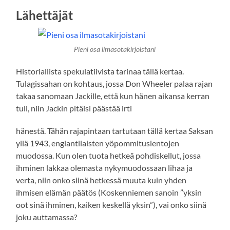
Lähettäjät
Pieni osa ilmasotakirjoistani
Historiallista spekulatiivista tarinaa tällä kertaa.
Tulagissahan on kohtaus, jossa Don Wheeler palaa rajan
takaa sanomaan Jackille, että kun hänen aikansa kerran
tuli, niin Jackin pitäisi päästää irti
hänestä. Tähän rajapintaan tartutaan tällä kertaa Saksan
yllä 1943, englantilaisten yöpommituslentojen
muodossa. Kun olen tuota hetkeä pohdiskellut, jossa
ihminen lakkaa olemasta nykymuodossaan lihaa ja
verta, niin onko siinä hetkessä muuta kuin yhden
ihmisen elämän päätös (Koskenniemen sanoin ”yksin
oot sinä ihminen, kaiken keskellä yksin”), vai onko siinä
joku auttamassa?