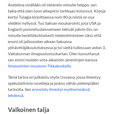
Asetelma sinällään oli tietenkin minulle helppo, sen
takia että olen tuon aihepiirin tarkkaan kolunnut. Kirjoja
kertyi Tulagia kirjoittaessa noin 80 ja niistä on osa
vieläkin hyllyssä. Tuo Saksan moukarointi, jota USA ja
Englanti pommituslaivueineen tekivät päivin öin, on
minulle henkilökohtaisesti mielenkiintoinen siksi, että
enoni oli jatkosodan aikaan Saksassa
yöhävittäjäkoulutuksessa ja toi sieltä tullessaan aidon 3.
Valtakunnan ilmapuolustuskartan. Olen luovuttanut
sen enoni muiden sota-aikaisten aineistojen kanssa
Ilmavoimien museoon Tikkakoskelle.
Tämä tarina on julkaistu myös Usvassa, jossa ilmestyy
spekulatiivisia novelleja ja joskus vähän pidempiäkin
tarinoita. Sen
arvostelu ilmestyi myöhemmässä
lehdessä
.
Valkoinen talja