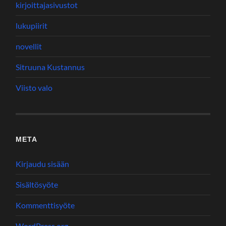
kirjoittajasivustot
lukupiirit
novellit
Sitruuna Kustannus
Viisto valo
META
Kirjaudu sisään
Sisältösyöte
Kommenttisyöte
WordPress.org