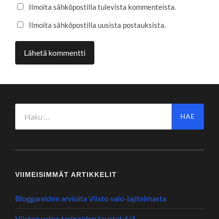
Ilmoita sähköpostilla tulevista kommenteista.
Ilmoita sähköpostilla uusista postauksista.
Haku:
VIIMEISIMMÄT ARTIKKELIT
Bloggareiden arvioita Viisto valo-lajitelmasta
Viiston valon tarinoiden taustat 4/4