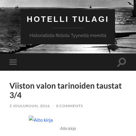
HOTELLI TULAGI
Historiallista fiktiota Tyyneltä mereltä
Toggle
Toggle
search
mobile
field
menu
Viiston valon tarinoiden taustat
3/4
3 JOULUKUUN, 2016
/
0 COMMENTS
Aito kirja