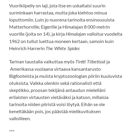
Vuorikiipeily on laji, jota itse en uskaltaisi suurin
surminkaan harrastaa, mutta joka kiehtoo minua
loputtomiin. Luin jo nuorena tarinoita ensinousuista
Matterhornille, Eigerille ja Himalajan 8 000 metrin
vuorille (joita on 14), ja kirja
vuodelta
Himalajan valloitus
1962 on tullut luettua moneen kertaan, samoin kuin
Heinrich Harrerin
The White Spider.
Tarinan taustalla vaikuttaa myös
ja
Tintti Tiibetissä
Amerikassa vuolaana virtaava kansantarusto
Bigfooteista ja muista kryptozoologian piiriin kuuluvista
otuksista. Vaikka olenkin sekä rationalisti että
skeptikko, proosan tekijänä antaudun mielelläni
erilaisten virtausten vietäväksi ja katson, millaisia
tarinoita niiden piiristä voisi löytyä. Eihän se ole
keneltäkään pois, jos päästää mielikuvituksen
valloilleen.
***