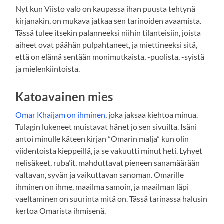
Nyt kun Viisto valo on kaupassa ihan puusta tehtynä
kirjanakin, on mukava jatkaa sen tarinoiden avaamista.
Tässä tulee itsekin palanneeksi niihin tilanteisiin, joista
aiheet ovat päähän pulpahtaneet, ja miettineeksi sitä,
että on elämä sentään monimutkaista, -puolista, -syistä
ja mielenkiintoista.
Katoavainen mies
Omar Khaijam on ihminen
, joka jaksaa kiehtoa minua.
Tulagin lukeneet muistavat hänet jo sen sivuilta. Isäni
antoi minulle käteen kirjan ”Omarin malja” kun olin
viidentoista kieppeillä, ja se vakuutti minut heti. Lyhyet
nelisäkeet, ruba’it, mahduttavat pieneen sanamäärään
valtavan, syvän ja vaikuttavan sanoman. Omarille
ihminen on ihme, maailma samoin, ja maailman läpi
vaeltaminen on suurinta mitä on. Tässä tarinassa halusin
kertoa Omarista ihmisenä.