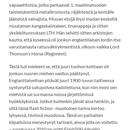
vapaaehtoisia, jotka perkaavat 1. maailmansodan
taistelukenttiä metalliromusta, räjähteistä ja kentälle
jääneistä vainajista. Muuan etsijä löysi mudan keskeltä
muutaman kangaskaistaleen, tinanappeja ja sitten
yksikkötunnuksen LTH. Hän selvitti sitten arkistojen
kautta, että kyseessä oli jonkun englantilaisen lordin itse
varustamasta ratsuväkirykmentistä, olkoon vaikka Lord
Thomson’s Horse (Regiment).
Tästä tuli mieleeni se, että juuri tuohon kohtaan oli
jonkun nuoren miehen vaellus päättynyt.
Englantilaisethan pitävät juuri 1900-luvun taitteessa
syntynyttä sukupolvea kadotettuna, kun niin moni sen
miehistä sai surmansa noissa järjettömissä
hyökkäyksissä. Jotkut kuitenkin jäivät aina henkiin, ja
siitä tämä flash fiction -muotoinen tarina kertoo
lyhyessä, tiiviissä muodossa. Tämä on parhaiten
kilpailuissa menestynyt tarinani, ainoa jolla on voitettu
– syyskuussa 2010 se voitti Flash500-kilpailin