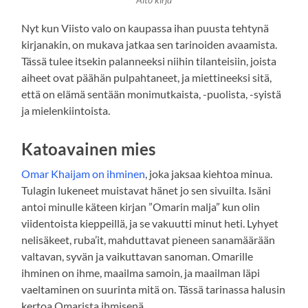
Aito kirja
Nyt kun Viisto valo on kaupassa ihan puusta tehtynä
kirjanakin, on mukava jatkaa sen tarinoiden avaamista.
Tässä tulee itsekin palanneeksi niihin tilanteisiin, joista
aiheet ovat päähän pulpahtaneet, ja miettineeksi sitä,
että on elämä sentään monimutkaista, -puolista, -syistä
ja mielenkiintoista.
Katoavainen mies
Omar Khaijam on ihminen
, joka jaksaa kiehtoa minua.
Tulagin lukeneet muistavat hänet jo sen sivuilta. Isäni
antoi minulle käteen kirjan ”Omarin malja” kun olin
viidentoista kieppeillä, ja se vakuutti minut heti. Lyhyet
nelisäkeet, ruba’it, mahduttavat pieneen sanamäärään
valtavan, syvän ja vaikuttavan sanoman. Omarille
ihminen on ihme, maailma samoin, ja maailman läpi
vaeltaminen on suurinta mitä on. Tässä tarinassa halusin
kertoa Omarista ihmisenä.