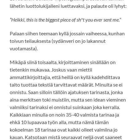
lähetin luottolukijalleni luettavaksi, ja palaute oli lyhyt:
”Heikki, this is the biggest piece of sh*t you ever sent me.”
Palaan siihen teemaan kyllä jossain vaiheessa, kunhan
toivun teilauksesta (sydänveri on jo lakannut
vuotamasta).
Mikäpä siinä toisaalta, kirjoittaminen sinällään on
tietenkin mukavaa. Joskus vaan miettii
ammattikirjoittajia, että heillä on kyllä kadehdittava
taito tuottaa tekstiä tarvittavat määrät. Minulta se ei
onnistu. Saan silloin tällöin ajatuksen tarinasta, jonka
aina merkitsen toki muistiin, mutta sen idean vieminen
valmiiksi tarinaksi ei onnistui suinkaan joka kerralla.
Kaikkiaan minulla on noin 35-40 valmista tarinaa ja
ehkä 10 lupaavaa työn alla, mutta nämä tämän
kokoelman 18 tarinaa ovat kaikki olleet valmiina jo
kauan. Katsotaan mistä seuraavat neljä ovat saaneet