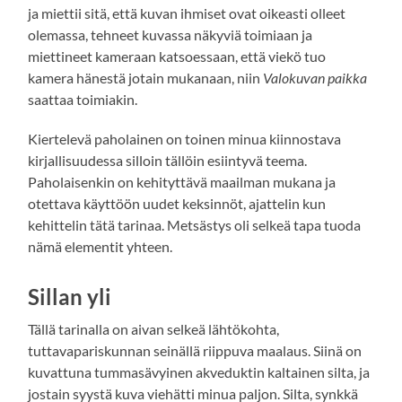
ja miettii sitä, että kuvan ihmiset ovat oikeasti olleet
olemassa, tehneet kuvassa näkyviä toimiaan ja
miettineet kameraan katsoessaan, että viekö tuo
kamera hänestä jotain mukanaan, niin
Valokuvan paikka
saattaa toimiakin.
Kiertelevä paholainen on toinen minua kiinnostava
kirjallisuudessa silloin tällöin esiintyvä teema.
Paholaisenkin on kehityttävä maailman mukana ja
otettava käyttöön uudet keksinnöt, ajattelin kun
kehittelin tätä tarinaa. Metsästys oli selkeä tapa tuoda
nämä elementit yhteen.
Sillan yli
Tällä tarinalla on aivan selkeä lähtökohta,
tuttavapariskunnan seinällä riippuva maalaus. Siinä on
kuvattuna tummasävyinen akveduktin kaltainen silta, ja
jostain syystä kuva viehätti minua paljon. Silta, synkkä