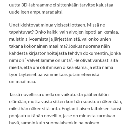
uutta 3D-labraamme ei sittenkään tarvitse kalustaa
uudelleen ampumaradaksi.
Unet kiehtovat minua yleisesti ottaen. Missä ne
tapahtuvat? Onko kaikki vain aivojen lepotilan kemiaa,
muistin siivoamista ja järjestämistä, vai onko unien
takana kokonainen maailma? Joskus nuorena näin
kahdesta kirjastonhoitajasta tehdyn dokumentin, jonka
nimi oli ”Valvetilamme on unta”. He olivat vankasti sitä
mieltä, että uni oli ihmisen oikea elämä, ja että nämä
työntäyteiset päivämme taas jotain eteeristä
unimaailmaa.
Tässä novellissa unella on vaikutusta päähenkilön
elämään, mutta vasta sitten kun hän suostuu näkemään,
miksi hän näkee sitä unta. Englantilaisen laitoksen kansi
pohjautuu tähän novelliin, ja se on minusta karmivan
hyvä, samoin kuin suomalaisenkin painoksen.