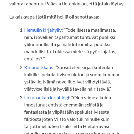
valinta tapahtuu. Pääasia tietenkin on, että jotain löytyy.
Lukaiskaapa tästä mitä heillä oli sanottavaa:
Hemulin kirjahylly
: ”Todellisessa maailmassa,
niin. Novellien tapahtumat tuntuvat puoliksi
yliluonnollisilta ja mahdottomilta, puoliksi
mahdollisilta. Lukiessa mielessä pyörii ajatus,
entä jos? ”
Kirjanurkkaus
: ”Suosittelen kirjaa kuitenkin
kaikille spekulatiivisen fiktion ja suomikumman
ystäville. Nämä novellit olivat viihdyttäviä,
yllätyksellisiä ja hyvällä tavalla häiritseviä.”
Lukutoukan kirjablogi
: ”Olen viime aikoina
innostunut entistä enemmän scifistä ja
fantasiasta ja ylipäätään spekulatiivisesta
fiktiosta joten Viisto valo tuli minulle kuin
tarjottimella. Sen lisäksi että Hietala avasi
minulle useamman kerran oven uskomattomiin