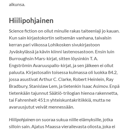
alkunsa.
Hiilipohjainen
Science fiction on ollut minulle rakas taiteenlaji jo kauan.
Kun sain kirjastokortin seitsemän vanhana, taivalsin
kerran pari viikossa Lohikosken sivukirjastoon
Jyväskylässä ja kävin kiinni lastenosastoon. Ensin luin
Burroughsin Mars-kirjat, sitten löysinkin T. A.
Engströmin Avaruuspallo-kirjat, ja sen jälkeen ei ollut
paluuta. Kirjastosalin toisessa kulmassa oli luokka 84.2,
jossa asustivat Arthur C. Clarke, Robert Heinlein, Ray
Bradbury, Stanislaw Lem, ja tietenkin Isaac Asimov. Enpä
tietenkään tajunnut Säätiö-trilogian hienoa rakennetta,
tai Fahrenheit 451:n yhteiskuntakritiikkiä, mutta ne
avaruusjutut veivät mennessään.
Hiilipohjainen
on suoraa sukua niille elämyksille, jotka
silloin sain. Ajatus Maassa vierailevasta oliosta, joka ei