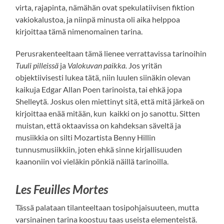
virta, rajapinta, nämähän ovat spekulatiivisen fiktion
vakiokalustoa, ja niinpä minusta oli aika helppoa
kirjoittaa tämä nimenomainen tarina.
Perusrakenteeltaan tämä lienee verrattavissa tarinoihin
Tuuli pilleissä
ja
Valokuvan paikka.
Jos yritän
objektiivisesti lukea tätä, niin luulen siinäkin olevan
kaikuja Edgar Allan Poen tarinoista, tai ehkä jopa
Shelleytä. Joskus olen miettinyt sitä, että mitä järkeä on
kirjoittaa enää mitään, kun kaikki on jo sanottu. Sitten
muistan, että oktaavissa on kahdeksan säveltä ja
musiikkia on silti Mozartista Benny Hillin
tunnusmusiikkiin, joten ehkä sinne kirjallisuuden
kaanoniin voi vieläkin pönkiä näillä tarinoilla.
Les Feuilles Mortes
Tässä palataan tilanteeltaan tosipohjaisuuteen, mutta
varsinainen tarina koostuu taas useista elementeistä.