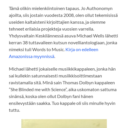
Tämä olikin mielenkiintoinen tapaus. Jo Authonomyn
ajoilta, siis jostain vuodesta 2008, olen ollut tekemisissä
useiden kaltaisteni kirjoittajien kanssa, ja olemme
tehneet erilaisia projekteja vuosien varrella.
Yhdysvaltain Keskilännessä asuva Michael Wells lähetti
kerran 38 tuttavalleen kutsun novelliantologiaan, jonka
nimeksi tuli Words to Music.
Kirja on edelleen
Amazonissa myynnissä
.
Michael lähetti jokaiselle musiikkikappaleen, jonka hän
sai kullekin satunnaisesti musiikkisoittimestaan
ravistamalla sitä. Minä sain Thomas Dolbyn kappaleen
”She Blinded me with Science”, aika uskomaton sattuma
sinänsä, koska olen ollut Dolbyn fani hänen
ensilevystään saakka. Tuo kappale oli siis minulle hyvin
tuttu.