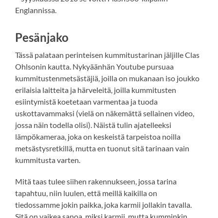
Englannissa.
Pesänjako
Tässä palataan perinteisen kummitustarinan jäljille Clas
Ohlsonin kautta. Nykyäänhän Youtube pursuaa
kummitustenmetsästäjiä, joilla on mukanaan iso joukko
erilaisia laitteita ja härveleitä, joilla kummitusten
esiintymistä koetetaan varmentaa ja tuoda
uskottavammaksi (vielä on näkemättä sellainen video,
jossa näin todella olisi). Näistä tulin ajatelleeksi
lämpökameraa, joka on keskeistä tarpeistoa noilla
metsästysretkillä, mutta en tuonut sitä tarinaan vain
kummitusta varten.
Mitä taas tulee siihen rakennukseen, jossa tarina
tapahtuu, niin luulen, että meillä kaikilla on
tiedossamme jokin paikka, joka karmii jollakin tavalla.
Sitä on vaikea sanoa, miksi karmii, mutta kumminkin.