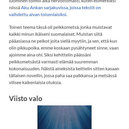
luominen toimiii aika hervottomasti, kuten esimerkiksi
niissä
Aku Ankan sarjakuvissa, joissa tekstit on
vaihdettu aivan toisenlaisiksi.
Toinen teema tässä oli peikkometsä, jonka muistavat
kaikki minun ikäiseni suomalaiset. Muistan siitä
pääasiassa ne peikot joita siellä myytiin, ja sen, että kun
olin pikkupoika, emme koskaan pysähtyneet sinne, vaan
ajoimme aina ohi. Siksi kehittelin päässäni
peikkometsästä varmasti elämää suuremman
kokonaisuuden. Näistä aineksista keittelin sitten kasaan
tällaisen novellin, jossa paha saa palkkansa ja metsässä
vilisee kaikenlaisia otuksia.
Viisto valo