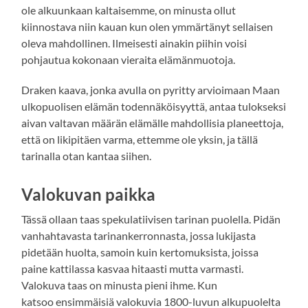
ole alkuunkaan kaltaisemme, on minusta ollut
kiinnostava niin kauan kun olen ymmärtänyt sellaisen
oleva mahdollinen. Ilmeisesti ainakin piihin voisi
pohjautua kokonaan vieraita elämänmuotoja.
Draken kaava, jonka avulla on pyritty arvioimaan Maan
ulkopuolisen elämän todennäköisyyttä, antaa tulokseksi
aivan valtavan määrän elämälle mahdollisia planeettoja,
että on likipitäen varma, ettemme ole yksin, ja tällä
tarinalla otan kantaa siihen.
Valokuvan paikka
Tässä ollaan taas spekulatiivisen tarinan puolella. Pidän
vanhahtavasta tarinankerronnasta, jossa lukijasta
pidetään huolta, samoin kuin kertomuksista, joissa
paine kattilassa kasvaa hitaasti mutta varmasti.
Valokuva taas on minusta pieni ihme. Kun
katsoo ensimmäisiä valokuvia 1800-luvun alkupuolelta