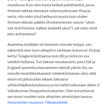
muodossa. Kun olen tuota hetkeä pohdiskellut, jossa
ihminen lakkaa olemasta nykymuodossaan lihaa ja
verta, niin onko siinä hetkessä muuta kuin yhden
ihmisen elämän päätös (Koskenniemen sanoin ”yksin
oot sinä ihminen, kaiken keskellä yksin”), vai onko siinä
joku auttamassa?
Asetelma sinällään oli tietenkin minulle helppo, sen
takia että olen tuon aihepiirin tarkkaan kolunnut. Kirjoja
kertyi Tulagia kirjoittaessa noin 80 ja niistä on osa
vieläkin hyllyssä. Tuo Saksan moukarointi, jota USA ja
Englanti pommituslaivueineen tekivät päivin öin, on
minulle henkilökohtaisesti mielenkiintoinen siksi, että
enoni oli jatkosodan aikaan Saksassa
yöhävittäjäkoulutuksessa ja toi sieltä tullessaan aidon 3.
Valtakunnan ilmapuolustuskartan. Olen luovuttanut
sen enoni muiden sota-aikaisten aineistojen kanssa
Ilmavoimien museoon Tikkakoskelle.