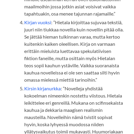
maailmoihin jossa jotkin asiat voisivat vaikka
tapahtuakin, osa menee tajunnan rajamaille.”
Kirjan vuoksi
: ”Hietala kirjoittaa sujuvaa tekstiä,
juuri niin tiukkaa novellia kuin novellin pitää olla.
Se jättää hieman tulkinnan varaa, mutta kertoo
kuitenkin kaiken oleellisen. Kirja on varmaan
erittäin mieluista luettavaa spekulatiivisen
fiktion faneille, mutta osittain myös Hietalan
teos sopii kauhun ystäville. Vaikka suoranaista
kauhua novelleissa ei ole sen saattaa silti hyvin
omassa mielessä miettiä tarinoihin.”
Kirsin kirjanurkka
: ”Novelleja yhdistää
kokoelman nimeenkin nostettu viistous. Hietala
leikittelee eri genreillä. Mukana on scifinsekaista
kauhua ja dekkaria maagisen realismin
mausteilla. Novelleihin nämä tvistit sopivat
hyvin, koska lyhyessä muodossa niiden
yllätysvaikutus toimii mukavasti. Huumoriakaan