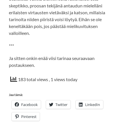
skeptikko, proosan tekijänä antaudun mielelläni
erilaisten virtausten vietäväksi ja katson, millaisia
tarinoita niiden piiristä voisi löytyä. Eihän se ole
keneltäkään pois, jos päästää mielikuvituksen
valloilleen.
***
Ja sitten onkin enää viisi tarinaa seuraavaan
postaukseen.
183 total views
, 1 views today
Jaa tämä:
Facebook
Twitter
LinkedIn
Pinterest