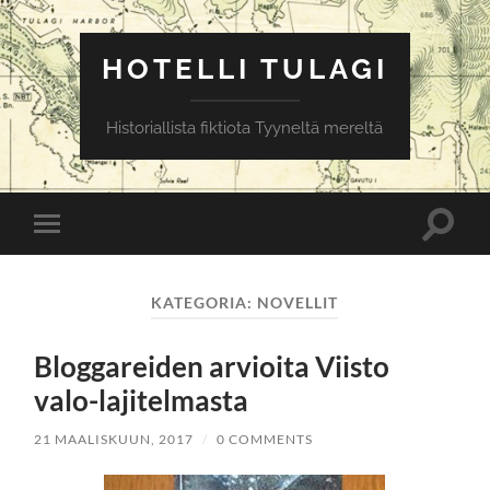
HOTELLI TULAGI
Historiallista fiktiota Tyyneltä mereltä
Toggle
Toggle
search
mobile
field
menu
KATEGORIA:
NOVELLIT
Bloggareiden arvioita Viisto
valo-lajitelmasta
21 MAALISKUUN, 2017
/
0 COMMENTS