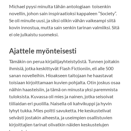
Michael pyysi minulta tähän antologiaan toisenkin
novellin, johon sain inspiraatioksi kappaleen ”Society”.
Se oli minulle uusi, ja siksi olikin vähän vaikeampi siitä
kovin innostua, mutta sain senkin tarinan valmiiksi. Sitä
ei ole julkaistu suomeksi.
Ajattele myönteisesti
Tämäkin on perua kirjailijayhteistyöstä. Tunnen joitakin
ihmisiä, jotka keskittyvät Flash Fictioniin, eli alle 500
sanan novelleihin. Hioakseen taitojaan he haastavat
toisiaan kirjoittamaan kuvien pohjalta. Otin joskus osaa
näihin haasteisiin, ja tämä on minusta yksi paremmista
tuloksista. Kuvassa oli mies ja nainen, jotka seisoivat
tiiliaidan eri puolilla. Naisella oli kahvikuppi ja hyvin
lyhyt tukka. Mies poltti savuketta. He keskustelivat
selvästi jostakin aiheesta, ja useimpien osallistuvien
kirjoittajien tarinat olivatkin näiden keskustelujen