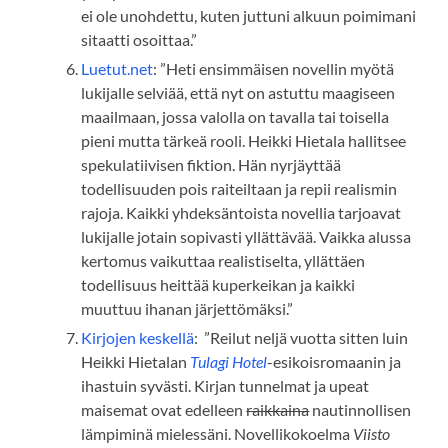
ei ole unohdettu, kuten juttuni alkuun poimimani
sitaatti osoittaa.”
Luetut.net
: ”Heti ensimmäisen novellin myötä
lukijalle selviää, että nyt on astuttu maagiseen
maailmaan, jossa valolla on tavalla tai toisella
pieni mutta tärkeä rooli.
Heikki Hietala hallitsee
spekulatiivisen fiktion. Hän nyrjäyttää
todellisuuden pois raiteiltaan ja repii realismin
rajoja. Kaikki yhdeksäntoista novellia tarjoavat
lukijalle jotain sopivasti yllättävää. Vaikka alussa
kertomus vaikuttaa realistiselta, yllättäen
todellisuus heittää kuperkeikan ja kaikki
muuttuu ihanan järjettömäksi.”
Kirjojen keskellä
: ”Reilut neljä vuotta sitten luin
Heikki Hietalan
Tulagi Hotel
-esikoisromaanin ja
ihastuin syvästi. Kirjan tunnelmat ja upeat
maisemat ovat edelleen
raikkaina
nautinnollisen
lämpiminä mielessäni. Novellikokoelma
Viisto