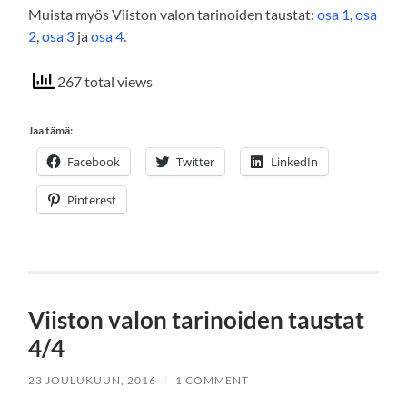
Muista myös Viiston valon tarinoiden taustat:
osa 1
,
osa
2
,
osa 3
ja
osa 4
.
267 total views
Jaa tämä:
Facebook
Twitter
LinkedIn
Pinterest
Viiston valon tarinoiden taustat
4/4
23 JOULUKUUN, 2016
/
1 COMMENT