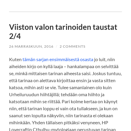
Viiston valon tarinoiden taustat
2/4
26 MARRASKUUN, 2016
/
2 COMMENTS
Kuten
tämän sarjan ensimmäisestä osasta
jo luit, niin
aiheiden kirjo on kyllä laaja – hankalampaa on selvittää
se, minkä mittaisen tarinan aiheesta saisi. Joskus tuntuu,
että tarinaa on alettava kirjoittaa ensin ja vasta sitten
katsoa, mihin asti se vie. Tulee samanlainen olo kuin
Urheiluruudun hiihtäjillä; tehdään oma hiihto ja
katsotaan mihin se riittää. Pari kolme kertaa on käynyt
niin, että tarinan loppu ei vain ota tullakseen, ja kun on
saanut sen lopulta näkyviin, niin tarinasta ei olekaan
mihinkään. Yhden tällaisen pitkäksi venyneen, HP
Lovecraftin Cthulhu-mytologiaan perustuvan tarinan