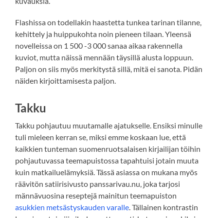
kuvauksia.
Flashissa on todellakin haastetta tunkea tarinan tilanne,
kehittely ja huippukohta noin pieneen tilaan. Yleensä
novelleissa on 1 500 -3 000 sanaa aikaa rakennella
kuviot, mutta näissä mennään täysillä alusta loppuun.
Paljon on siis myös merkitystä sillä, mitä ei sanota. Pidän
näiden kirjoittamisesta paljon.
Takku
Takku pohjautuu muutamalle ajatukselle. Ensiksi minulle
tuli mieleen kerran se, miksi emme koskaan lue, että
kaikkien tunteman suomenruotsalaisen kirjailijan töihin
pohjautuvassa teemapuistossa tapahtuisi jotain muuta
kuin matkailuelämyksiä. Tässä asiassa on mukana myös
räävitön satiirisivusto panssarivau.nu, joka tarjosi
männävuosina reseptejä mainitun teemapuiston
asukkien metsästyskauden varalle
. Tällainen kontrastin