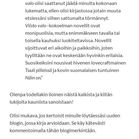
valo
olisi saattanut jäädä minulta kokonaan
lukematta, ellen olisi kirjastossa jotain muuta
etsiessäni siihen sattumalta törmännyt.
Viisto valo
-kokoelman novellit ovat
monipuolisia, mutta enimmäkseen tavalla tai
toisella kauhuksi luokiteltavissa. Novellit
sijoittuvat eri aikoihin ja paikkoihin, joten
tyyliltään ne ovat keskenään hyvinkin erilaisia.
Suosikeiksini nousivat hivenen lovecraftmainen
Tuuli pilleissä
ja kovin suomalaisen tuntuinen
Näin on
.”
Olenpa todellakin iloinen näistä kaikista ja kiitän
lukijoita kauniista sanoistaan!
Olisi mukava, jos kertoisit minulle löytäessäsi uuden
blogin, jossa kirja arvioidaan. Se käy kätevästi
kommentoimalla tähän blogimerkintään.