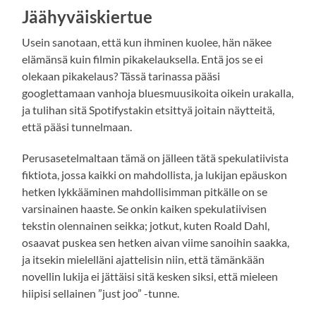
Jäähyväiskiertue
Usein sanotaan, että kun ihminen kuolee, hän näkee
elämänsä kuin filmin pikakelauksella. Entä jos se ei
olekaan pikakelaus? Tässä tarinassa pääsi
googlettamaan vanhoja bluesmuusikoita oikein urakalla,
ja tulihan sitä Spotifystakin etsittyä joitain näytteitä,
että pääsi tunnelmaan.
Perusasetelmaltaan tämä on jälleen tätä spekulatiivista
fiktiota, jossa kaikki on mahdollista, ja lukijan epäuskon
hetken lykkääminen mahdollisimman pitkälle on se
varsinainen haaste. Se onkin kaiken spekulatiivisen
tekstin olennainen seikka; jotkut, kuten Roald Dahl,
osaavat puskea sen hetken aivan viime sanoihin saakka,
ja itsekin mielelläni ajattelisin niin, että tämänkään
novellin lukija ei jättäisi sitä kesken siksi, että mieleen
hiipisi sellainen ”just joo” -tunne.