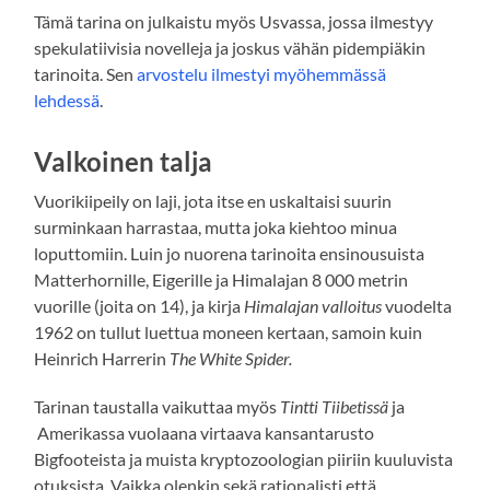
Tämä tarina on julkaistu myös Usvassa, jossa ilmestyy
spekulatiivisia novelleja ja joskus vähän pidempiäkin
tarinoita. Sen
arvostelu ilmestyi myöhemmässä
lehdessä
.
Valkoinen talja
Vuorikiipeily on laji, jota itse en uskaltaisi suurin
surminkaan harrastaa, mutta joka kiehtoo minua
loputtomiin. Luin jo nuorena tarinoita ensinousuista
Matterhornille, Eigerille ja Himalajan 8 000 metrin
vuorille (joita on 14), ja kirja
Himalajan valloitus
vuodelta
1962 on tullut luettua moneen kertaan, samoin kuin
Heinrich Harrerin
The White Spider.
Tarinan taustalla vaikuttaa myös
Tintti Tiibetissä
ja
Amerikassa vuolaana virtaava kansantarusto
Bigfooteista ja muista kryptozoologian piiriin kuuluvista
otuksista. Vaikka olenkin sekä rationalisti että