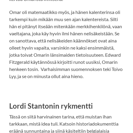
Omar oli matemaatikko myös, ja hänen kalenterinsa oli
tarkempi kuin mikään muu sen ajan kalentereista. Silti
hän ei pitänyt itseään mitenkään merkkihenkilönä, vaan
vaeltajana, joka käy hyvin ilmi hänen nelisäkeistään. Se
on sanottava, että nelisäkeiden käännökset ovat aina
olleet hyvin vapaita, varsinkin ne kaksi ensimmäistä,
jotka toivat Omarin länsimaiden tietoisuuteen. Edward
Fitzgerald käytännössä kirjoitti runot uusiksi, Omarin
henkeen tosin. Varhaisimman suomennoksen teki Toivo
Lyy, ja se on minusta ollut aina hieno.
Lordi Stantonin rykmentti
Tässä on siitä harvinainen tarina, että muistan ihan
tarkkaan, mistä idea tuli. Katsoin historiadokumenttia
eräänä sunnuntaina ja siinä käsiteltiin belgialaisia